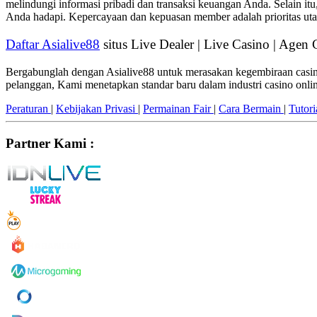
melindungi informasi pribadi dan transaksi keuangan Anda. Selain 
Anda hadapi. Kepercayaan dan kepuasan member adalah prioritas utam
Daftar Asialive88
situs Live Dealer | Live Casino | Agen
Bergabunglah dengan Asialive88 untuk merasakan kegembiraan casino
pelanggan, Kami menetapkan standar baru dalam industri casino onl
Peraturan
|
Kebijakan Privasi
|
Permainan Fair
|
Cara Bermain
|
Tutori
Partner Kami :