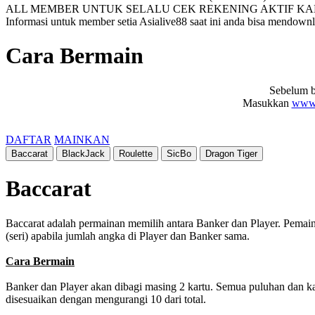
ALL MEMBER UNTUK SELALU CEK REKENING AKTIF KAM
Informasi untuk member setia Asialive88 saat ini anda bisa mendownl
Cara Bermain
Sebelum b
Masukkan
www.
DAFTAR
MAINKAN
Baccarat
BlackJack
Roulette
SicBo
Dragon Tiger
Baccarat
Baccarat adalah permainan memilih antara Banker dan Player. Pemain 
(seri) apabila jumlah angka di Player dan Banker sama.
Cara Bermain
Banker dan Player akan dibagi masing 2 kartu. Semua puluhan dan kartu
disesuaikan dengan mengurangi 10 dari total.