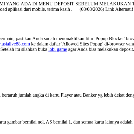
I YANG ADA DI MENU DEPOSIT SEBELUM MELAKUKAN TRA
oad aplikasi dari mobile, terima kasih ..
(08/08/2026)
Link Alternatif
ermain, pastikan Anda sudah menonaktifkan fitur
'Popup Blocker'
brow
asialive88.com
ke dalam daftar 'Allowed Sites Popup' di-browser ya
Setelah itu silahkan buka
lobi game
agar Anda bisa melakukan deposit.
bertaruh jumlah angka di kartu Player atau Banker yg lebih dekat denga
 gambar bernilai nol, AS bernilai 1, dan semua kartu lainnya adalah ni