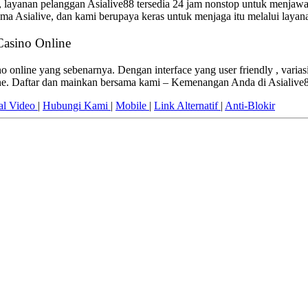
itu, layanan pelanggan Asialive88 tersedia 24 jam nonstop untuk menj
a Asialive, dan kami berupaya keras untuk menjaga itu melalui layana
 Casino Online
 online yang sebenarnya. Dengan interface yang user friendly , varia
ine. Daftar dan mainkan bersama kami – Kemenangan Anda di Asialive
al Video
|
Hubungi Kami
|
Mobile
|
Link Alternatif
|
Anti-Blokir