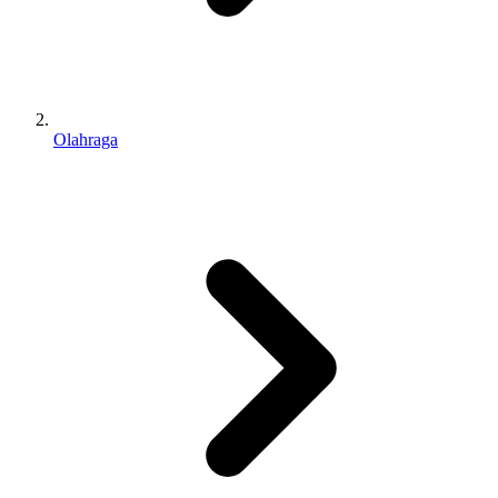
Olahraga