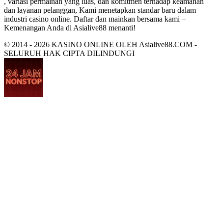
, variasi permainan yang luas, dan komitmen terhadap keamanan
dan layanan pelanggan, Kami menetapkan standar baru dalam
industri casino online. Daftar dan mainkan bersama kami –
Kemenangan Anda di Asialive88 menanti!
© 2014 - 2026 KASINO ONLINE OLEH Asialive88.COM -
SELURUH HAK CIPTA DILINDUNGI