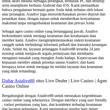
untuk akses melalui berbagai perangkat, termasuk PC dan desktop
serta smartphone berbasis Android dan iOS. Kami memastikan
bahwa pengalaman bermain game Anda tidak terbatas oleh lokasi
atau perangkat. Asialive juga menyederhanakan proses deposit dan
penarikan dana, dengan tujuan untuk memberikan kenyamanan
maksimal tanpa mengorbankan keamanan dan privasi Anda.
Sebagai agen casino online yang bertanggung jawab, Asialive
berkomitmen untuk menjaga keamanan dan kerahasiaan data
member kami. Asialive mengimplementasikan sistem keamanan
canggih untuk melindungi informasi pribadi dan transaksi keuangan
Anda. Selain itu, layanan pelanggan Asialive88 tersedia 24 jam
nonstop untuk menjawab segala pertanyaan dan membantu
mengatasi masalah yang mungkin Anda hadapi. Kepercayaan dan
kepuasan member adalah prioritas utama Asialive, dan kami
berupaya keras untuk menjaga itu melalui layanan dan keamanan
yang tidak tertandingi.
Daftar Asialive88
situs Live Dealer | Live Casino | Agen
Casino Online
Bergabunglah dengan Asialive88 untuk merasakan kegembiraan
casino online yang sebenarnya. Dengan interface yang user friendly
, variasi permainan yang luas, dan komitmen terhadap keamanan
dan layanan pelanggan, Kami menetapkan standar baru dalam