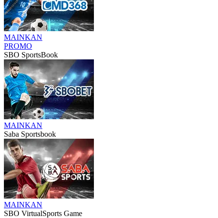
MAINKAN
PROMO
SBO SportsBook
MAINKAN
Saba Sportsbook
MAINKAN
SBO VirtualSports Game