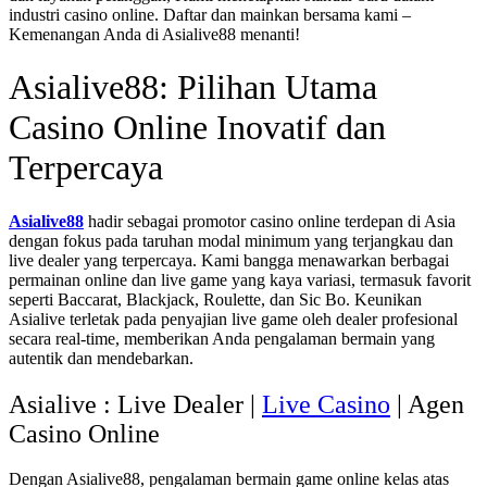
industri casino online. Daftar dan mainkan bersama kami –
Kemenangan Anda di Asialive88 menanti!
Asialive88: Pilihan Utama
Casino Online Inovatif dan
Terpercaya
Asialive88
hadir sebagai promotor casino online terdepan di Asia
dengan fokus pada taruhan modal minimum yang terjangkau dan
live dealer yang terpercaya. Kami bangga menawarkan berbagai
permainan online dan live game yang kaya variasi, termasuk favorit
seperti Baccarat, Blackjack, Roulette, dan Sic Bo. Keunikan
Asialive terletak pada penyajian live game oleh dealer profesional
secara real-time, memberikan Anda pengalaman bermain yang
autentik dan mendebarkan.
Asialive : Live Dealer |
Live Casino
| Agen
Casino Online
Dengan Asialive88, pengalaman bermain game online kelas atas