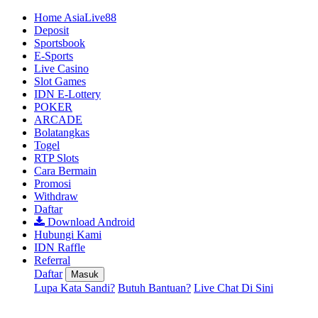
Home AsiaLive88
Deposit
Sportsbook
E-Sports
Live Casino
Slot Games
IDN E-Lottery
POKER
ARCADE
Bolatangkas
Togel
RTP Slots
Cara Bermain
Promosi
Withdraw
Daftar
Download Android
Hubungi Kami
IDN Raffle
Referral
Daftar
Masuk
Lupa Kata Sandi?
Butuh Bantuan?
Live Chat Di Sini