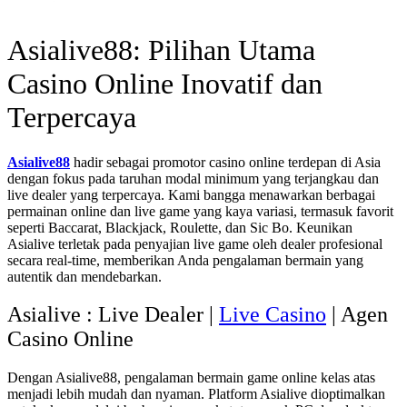
Asialive88: Pilihan Utama
Casino Online Inovatif dan
Terpercaya
Asialive88
hadir sebagai promotor casino online terdepan di Asia
dengan fokus pada taruhan modal minimum yang terjangkau dan
live dealer yang terpercaya. Kami bangga menawarkan berbagai
permainan online dan live game yang kaya variasi, termasuk favorit
seperti Baccarat, Blackjack, Roulette, dan Sic Bo. Keunikan
Asialive terletak pada penyajian live game oleh dealer profesional
secara real-time, memberikan Anda pengalaman bermain yang
autentik dan mendebarkan.
Asialive : Live Dealer |
Live Casino
| Agen
Casino Online
Dengan Asialive88, pengalaman bermain game online kelas atas
menjadi lebih mudah dan nyaman. Platform Asialive dioptimalkan