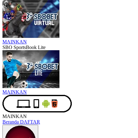
MAINKAN
SBO SportsBook Lite
MAINKAN
MAINKAN
Beranda
DAFTAR