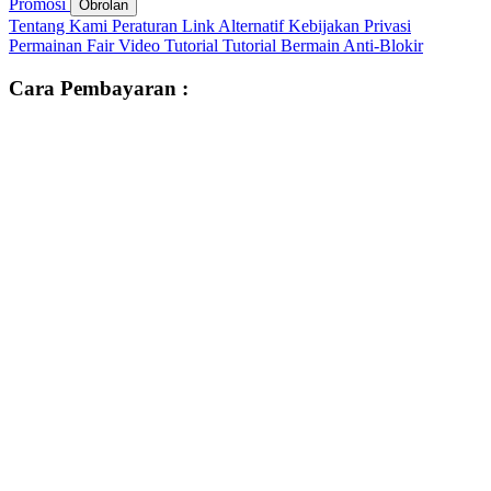
Promosi
Obrolan
Tentang Kami
Peraturan
Link Alternatif
Kebijakan Privasi
Permainan Fair
Video Tutorial
Tutorial Bermain
Anti-Blokir
Cara Pembayaran :