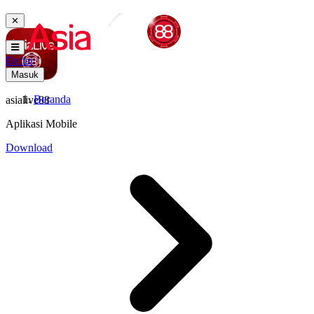
✕
Daftar
Masuk
Beranda
asialive88
Aplikasi Mobile
Download