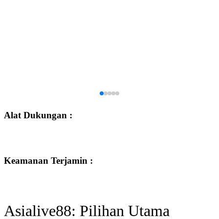
Alat Dukungan :
Keamanan Terjamin :
Asialive88: Pilihan Utama