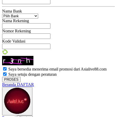
Nama Bank
Nama Rekening
Nomor Rekening
Kode Validasi
Saya bersedia menerima email promosi dari Asialive88.com
Saya setuju dengan peraturan
PROSES
Beranda
DAFTAR