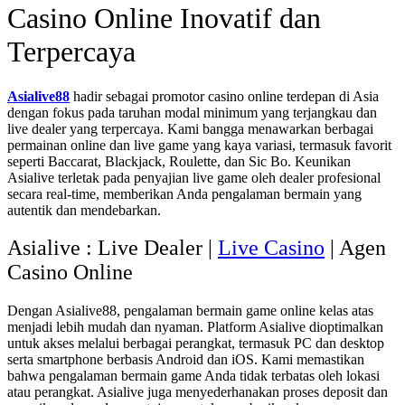
Casino Online Inovatif dan
Terpercaya
Asialive88
hadir sebagai promotor casino online terdepan di Asia
dengan fokus pada taruhan modal minimum yang terjangkau dan
live dealer yang terpercaya. Kami bangga menawarkan berbagai
permainan online dan live game yang kaya variasi, termasuk favorit
seperti Baccarat, Blackjack, Roulette, dan Sic Bo. Keunikan
Asialive terletak pada penyajian live game oleh dealer profesional
secara real-time, memberikan Anda pengalaman bermain yang
autentik dan mendebarkan.
Asialive : Live Dealer |
Live Casino
| Agen
Casino Online
Dengan Asialive88, pengalaman bermain game online kelas atas
menjadi lebih mudah dan nyaman. Platform Asialive dioptimalkan
untuk akses melalui berbagai perangkat, termasuk PC dan desktop
serta smartphone berbasis Android dan iOS. Kami memastikan
bahwa pengalaman bermain game Anda tidak terbatas oleh lokasi
atau perangkat. Asialive juga menyederhanakan proses deposit dan