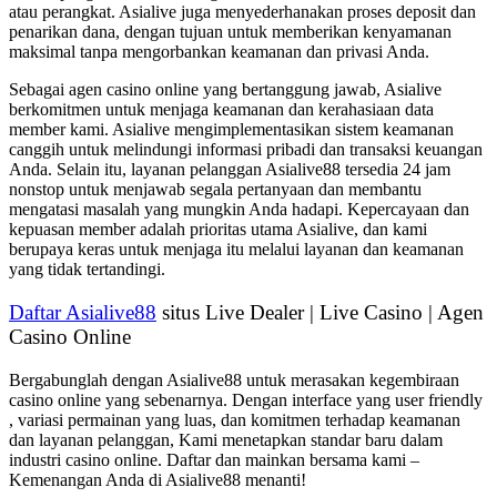
atau perangkat. Asialive juga menyederhanakan proses deposit dan
penarikan dana, dengan tujuan untuk memberikan kenyamanan
maksimal tanpa mengorbankan keamanan dan privasi Anda.
Sebagai agen casino online yang bertanggung jawab, Asialive
berkomitmen untuk menjaga keamanan dan kerahasiaan data
member kami. Asialive mengimplementasikan sistem keamanan
canggih untuk melindungi informasi pribadi dan transaksi keuangan
Anda. Selain itu, layanan pelanggan Asialive88 tersedia 24 jam
nonstop untuk menjawab segala pertanyaan dan membantu
mengatasi masalah yang mungkin Anda hadapi. Kepercayaan dan
kepuasan member adalah prioritas utama Asialive, dan kami
berupaya keras untuk menjaga itu melalui layanan dan keamanan
yang tidak tertandingi.
Daftar Asialive88
situs Live Dealer | Live Casino | Agen
Casino Online
Bergabunglah dengan Asialive88 untuk merasakan kegembiraan
casino online yang sebenarnya. Dengan interface yang user friendly
, variasi permainan yang luas, dan komitmen terhadap keamanan
dan layanan pelanggan, Kami menetapkan standar baru dalam
industri casino online. Daftar dan mainkan bersama kami –
Kemenangan Anda di Asialive88 menanti!