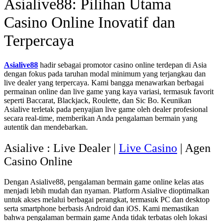
Asialive88: Pilihan Utama
Casino Online Inovatif dan
Terpercaya
Asialive88
hadir sebagai promotor casino online terdepan di Asia
dengan fokus pada taruhan modal minimum yang terjangkau dan
live dealer yang terpercaya. Kami bangga menawarkan berbagai
permainan online dan live game yang kaya variasi, termasuk favorit
seperti Baccarat, Blackjack, Roulette, dan Sic Bo. Keunikan
Asialive terletak pada penyajian live game oleh dealer profesional
secara real-time, memberikan Anda pengalaman bermain yang
autentik dan mendebarkan.
Asialive : Live Dealer |
Live Casino
| Agen
Casino Online
Dengan Asialive88, pengalaman bermain game online kelas atas
menjadi lebih mudah dan nyaman. Platform Asialive dioptimalkan
untuk akses melalui berbagai perangkat, termasuk PC dan desktop
serta smartphone berbasis Android dan iOS. Kami memastikan
bahwa pengalaman bermain game Anda tidak terbatas oleh lokasi