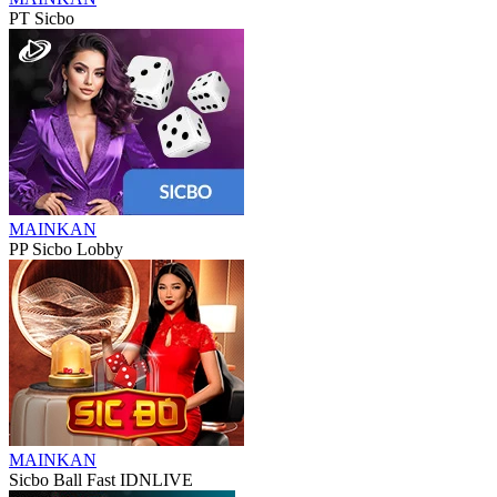
PT Sicbo
MAINKAN
PP Sicbo Lobby
MAINKAN
Sicbo Ball Fast IDNLIVE