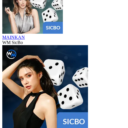
MAINKAN
WM SicBo