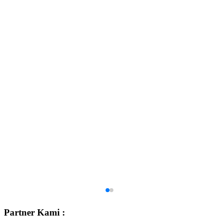
Partner Kami :