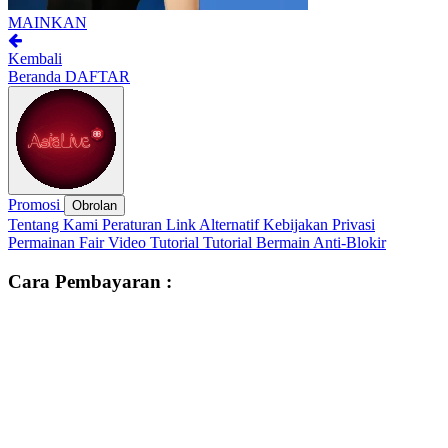
MAINKAN
Kembali
Beranda
DAFTAR
Promosi
Obrolan
Tentang Kami
Peraturan
Link Alternatif
Kebijakan Privasi
Permainan Fair
Video Tutorial
Tutorial Bermain
Anti-Blokir
Cara Pembayaran :