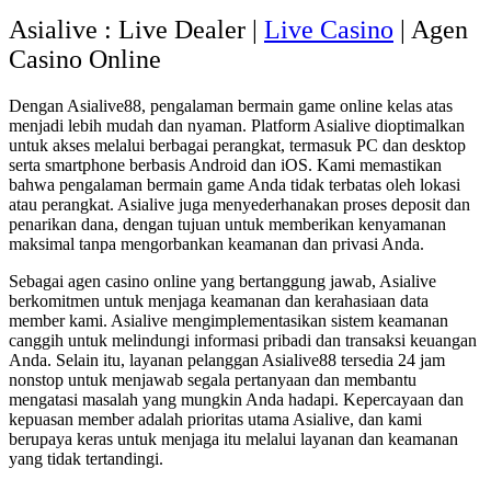
Asialive : Live Dealer |
Live Casino
| Agen
Casino Online
Dengan Asialive88, pengalaman bermain game online kelas atas
menjadi lebih mudah dan nyaman. Platform Asialive dioptimalkan
untuk akses melalui berbagai perangkat, termasuk PC dan desktop
serta smartphone berbasis Android dan iOS. Kami memastikan
bahwa pengalaman bermain game Anda tidak terbatas oleh lokasi
atau perangkat. Asialive juga menyederhanakan proses deposit dan
penarikan dana, dengan tujuan untuk memberikan kenyamanan
maksimal tanpa mengorbankan keamanan dan privasi Anda.
Sebagai agen casino online yang bertanggung jawab, Asialive
berkomitmen untuk menjaga keamanan dan kerahasiaan data
member kami. Asialive mengimplementasikan sistem keamanan
canggih untuk melindungi informasi pribadi dan transaksi keuangan
Anda. Selain itu, layanan pelanggan Asialive88 tersedia 24 jam
nonstop untuk menjawab segala pertanyaan dan membantu
mengatasi masalah yang mungkin Anda hadapi. Kepercayaan dan
kepuasan member adalah prioritas utama Asialive, dan kami
berupaya keras untuk menjaga itu melalui layanan dan keamanan
yang tidak tertandingi.